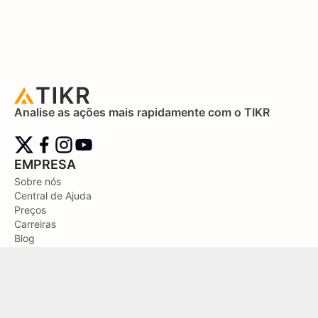
Analise as ações mais rapidamente com o TIKR
EMPRESA
Sobre nós
Central de Ajuda
Preços
Carreiras
Blog
Contate-nos
Diretrizes Editoriais
PRODUTO
Value Stocks Quickly and Accurately
Monitor Your Portfolio