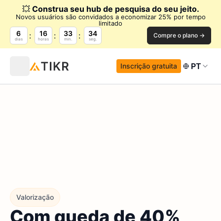
💥
Construa seu hub de pesquisa do seu jeito.
Novos usuários são convidados a economizar 25% por tempo
limitado
6
16
33
32
Compre o plano →
dias
horas
min.
seg.
PT
Inscrição gratuita
Valorização
Com queda de 40%