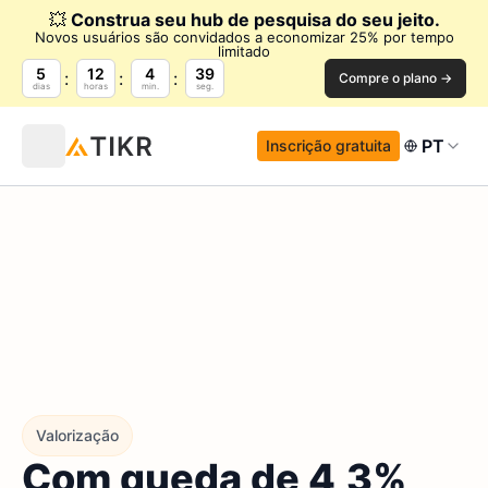
💥
Construa seu hub de pesquisa do seu jeito.
Novos usuários são convidados a economizar 25% por tempo
limitado
5
12
4
37
Compre o plano →
dias
horas
min.
seg.
PT
Inscrição gratuita
Valorização
Com queda de 4,3%