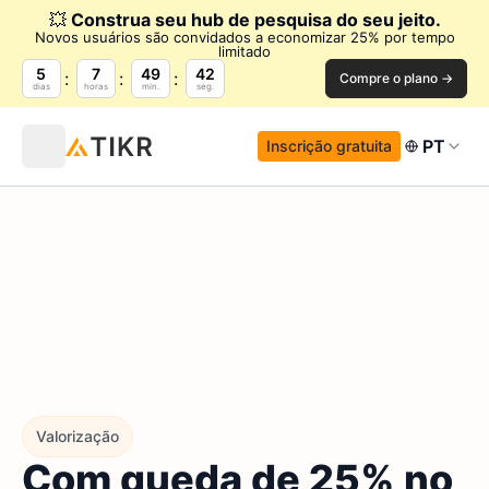
💥
Construa seu hub de pesquisa do seu jeito.
Novos usuários são convidados a economizar 25% por tempo
limitado
5
7
49
40
Compre o plano →
dias
horas
min.
seg.
PT
Inscrição gratuita
Valorização
Com queda de 25% no