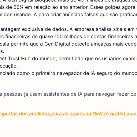
mais de 60% em relação ao ano anterior. Esses golpes agor
dor, usando IA para criar anúncios falsos que são pratic
vantagem exclusiva de dados. A empresa analisa sinais em 
es financeiras de quase 100 milhões de contas financeiras a
cala permite que a Gen Digital detecte ameaças mais cedo
s.
gent Trust Hub do mundo, permitindo que os usuários exam
xecução.
nciado como o primeiro navegador de IA seguro do mundo
de pessoas já usam assistentes de IA para navegar, fazer c
mpletas dos analistas para as ações da GEN (é grátis) >>>