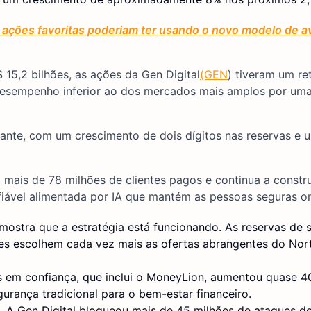
ações favoritas poderiam ter usando o novo modelo de av
15,2 bilhões, as ações da Gen Digital
(GEN
) tiveram um re
desempenho inferior ao dos mercados mais amplos por u
nante, com um crescimento de dois dígitos nas reservas e 
mais de 78 milhões de clientes pagos e continua a constru
iável alimentada por IA que mantém as pessoas seguras on-
ostra que a estratégia está funcionando. As reservas de 
tes escolhem cada vez mais as ofertas abrangentes do No
 em confiança, que inclui o MoneyLion, aumentou quase 4
urança tradicional para o bem-estar financeiro.
 A Gen Digital bloqueou mais de 45 milhões de ataques de