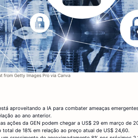
 from Getty Images Pro via Canva
está aproveitando a IA para combater ameaças emergente
ação ao ano anterior.
 as ações da GEN podem chegar a US$ 29 em março de 2
 total de 18% em relação ao preço atual de US$ 24,60.
r um crescimento de aproximadamente 8% nos próximos 2,1