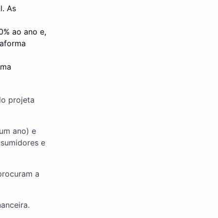
l. As
0% ao ano e,
taforma
ama
o projeta
(um ano) e
nsumidores e
 procuram a
anceira.