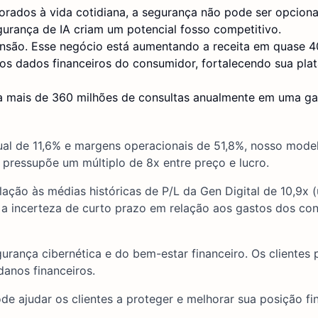
rados à vida cotidiana, a segurança não pode ser opciona
egurança de IA criam um potencial fosso competitivo.
nsão. Esse negócio está aumentando a receita em quase 4
os dados financeiros do consumidor, fortalecendo sua pla
a mais de 360 milhões de consultas anualmente em uma g
al de 11,6% e margens operacionais de 51,8%, nosso model
 pressupõe um múltiplo de 8x entre preço e lucro.
lação às médias históricas de P/L da Gen Digital de 10,9x 
e a incerteza de curto prazo em relação aos gastos dos co
gurança cibernética e do bem-estar financeiro. Os clientes
danos financeiros.
e ajudar os clientes a proteger e melhorar sua posição fin