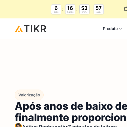
6
16
53
56

dias
horas
min.
seg.
Produto
Valorização
Após anos de baixo d
finalmente proporcio
•
Aditya Raghunath
7 minutos de leitura