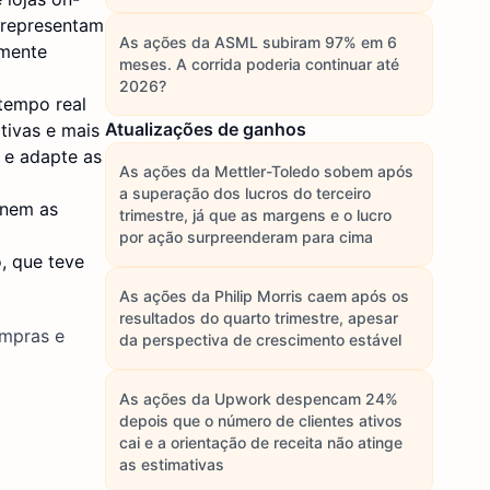
a representam
As ações da ASML subiram 97% em 6
amente
meses. A corrida poderia continuar até
2026?
tempo real
Atualizações de ganhos
tivas e mais
 e adapte as
As ações da Mettler-Toledo sobem após
a superação dos lucros do terceiro
inem as
trimestre, já que as margens e o lucro
por ação surpreenderam para cima
, que teve
As ações da Philip Morris caem após os
resultados do quarto trimestre, apesar
ompras e
da perspectiva de crescimento estável
As ações da Upwork despencam 24%
depois que o número de clientes ativos
cai e a orientação de receita não atinge
as estimativas