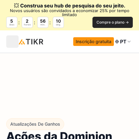
💥
Construa seu hub de pesquisa do seu jeito.
Novos usuários são convidados a economizar 25% por tempo
limitado
5
2
56
9
Compre o plano →
dias
horas
min.
seg.
PT
Inscrição gratuita
Atualizações De Ganhos
Ações da Dominion