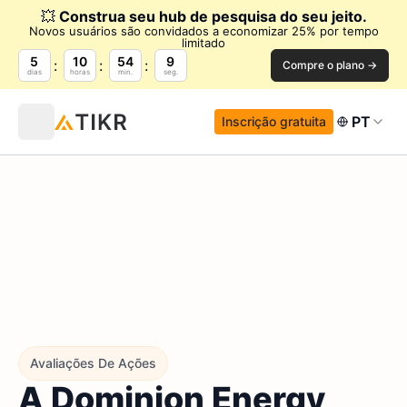
💥
Construa seu hub de pesquisa do seu jeito.
Novos usuários são convidados a economizar 25% por tempo
limitado
5
10
54
8
Compre o plano →
dias
horas
min.
seg.
PT
Inscrição gratuita
Avaliações De Ações
A Dominion Energy