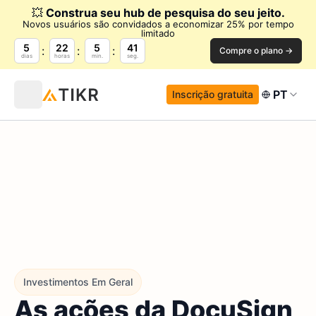
💥
Construa seu hub de pesquisa do seu jeito.
Novos usuários são convidados a economizar 25% por tempo
limitado
5
22
5
40
Compre o plano →
dias
horas
min.
seg.
PT
Inscrição gratuita
Investimentos Em Geral
As ações da DocuSign