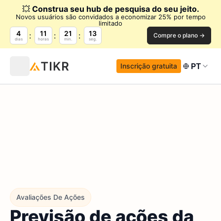
💥
Construa seu hub de pesquisa do seu jeito.
Novos usuários são convidados a economizar 25% por tempo
limitado
4
11
21
12
Compre o plano →
dias
horas
min.
seg.
PT
Inscrição gratuita
Avaliações De Ações
Previsão de ações da