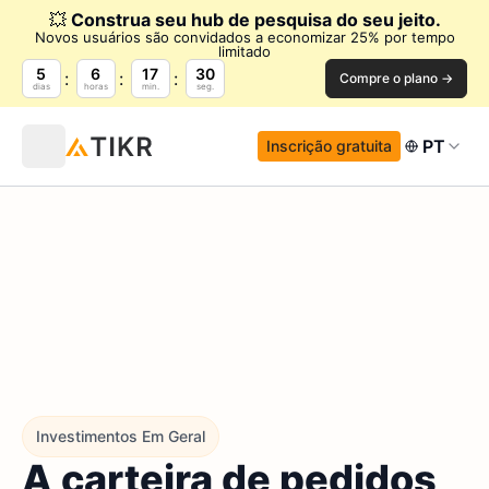
💥
Construa seu hub de pesquisa do seu jeito.
Novos usuários são convidados a economizar 25% por tempo
limitado
5
6
17
29
Compre o plano →
dias
horas
min.
seg.
PT
Inscrição gratuita
Investimentos Em Geral
A carteira de pedidos