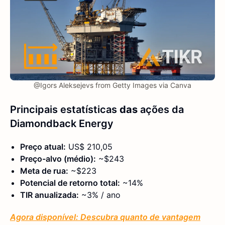
@Igors Aleksejevs from Getty Images via Canva
Principais estatísticas
das
ações da
Diamondback Energy
Preço atual:
US$ 210,05
Preço-alvo (médio):
~$243
Meta de rua:
~$223
Potencial de retorno total:
~14%
TIR anualizada:
~3% / ano
Agora disponível: Descubra quanto de vantagem