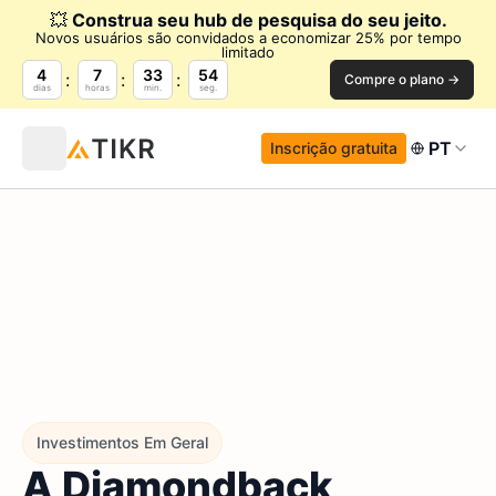
💥
Construa seu hub de pesquisa do seu jeito.
Novos usuários são convidados a economizar 25% por tempo
limitado
4
7
33
53
Compre o plano →
dias
horas
min.
seg.
PT
Inscrição gratuita
Investimentos Em Geral
A Diamondback