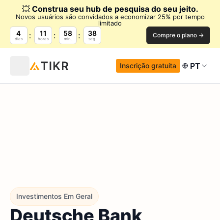
💥
Construa seu hub de pesquisa do seu jeito.
Novos usuários são convidados a economizar 25% por tempo
limitado
4
11
58
37
Compre o plano →
dias
horas
min.
seg.
PT
Inscrição gratuita
Investimentos Em Geral
Deutsche Bank