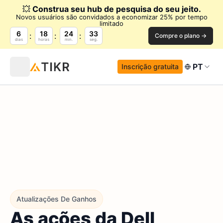
💥
Construa seu hub de pesquisa do seu jeito.
Novos usuários são convidados a economizar 25% por tempo
limitado
6
18
24
32
Compre o plano →
dias
horas
min.
seg.
PT
Inscrição gratuita
Atualizações De Ganhos
As ações da Dell