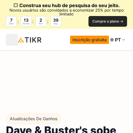
💥
Construa seu hub de pesquisa do seu jeito.
Novos usuários são convidados a economizar 25% por tempo
limitado
7
13
2
38
Compre o plano →
dias
horas
min.
seg.
PT
Inscrição gratuita
Atualizações De Ganhos
Dave & Buster's sobe