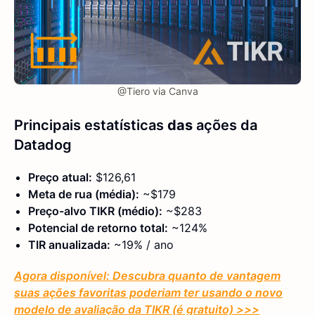
@Tiero via Canva
Principais estatísticas
das
ações da
Datadog
Preço atual:
$126,61
Meta de rua (média):
~$179
Preço-alvo TIKR (médio):
~$283
Potencial de retorno total:
~124%
TIR anualizada:
~19% / ano
Agora disponível: Descubra quanto de vantagem
suas ações favoritas poderiam ter usando o novo
modelo de avaliação da TIKR (é gratuito)
>>>