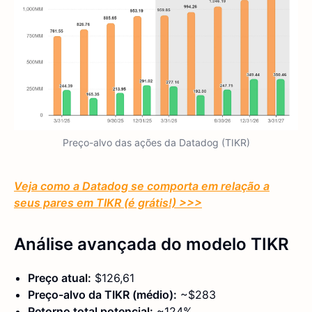
Preço-alvo das ações da Datadog (TIKR)
Veja como a Datadog se comporta em relação a
seus pares em TIKR (é grátis!) >>>
Análise avançada do modelo TIKR
Preço atual:
$126,61
Preço-alvo da TIKR (médio):
~$283
Retorno total potencial:
~124%