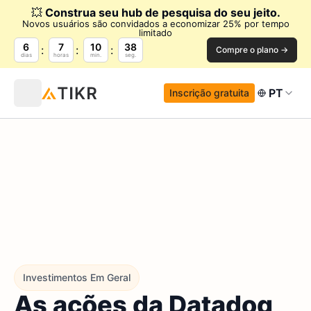
💥
Construa seu hub de pesquisa do seu jeito.
Novos usuários são convidados a economizar 25% por tempo
limitado
6
7
10
36
Compre o plano →
dias
horas
min.
seg.
PT
Inscrição gratuita
Investimentos Em Geral
As ações da Datadog