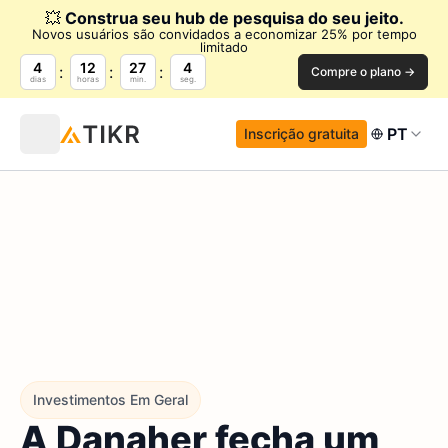
💥
Construa seu hub de pesquisa do seu jeito.
Novos usuários são convidados a economizar 25% por tempo
limitado
4
12
27
3
Compre o plano →
dias
horas
min.
seg.
PT
Inscrição gratuita
Investimentos Em Geral
A Danaher fecha um