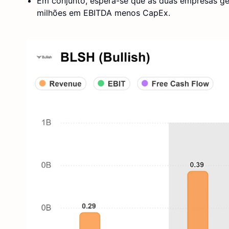
Em conjunto, espera-se que as duas empresas ge
milhões em EBITDA menos CapEx.