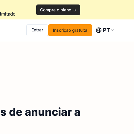
Compre o plano →
imitado
PT
Entrar
Inscrição gratuita
s de anunciar a