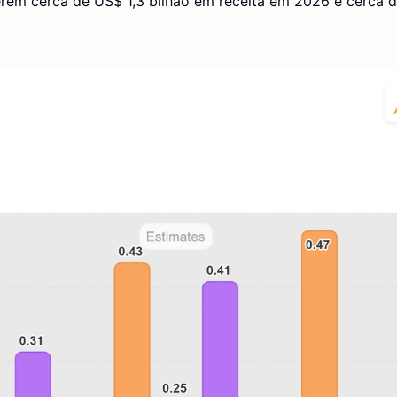
rem cerca de US$ 1,3 bilhão em receita em 2026 e cerca 