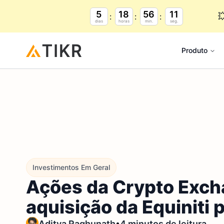
5
18
56
9

dias
horas
min.
seg.
Produto
Investimentos Em Geral
Ações da Crypto Exch
aquisição da Equiniti 
•
Aditya Raghunath
4 minutos de leitura