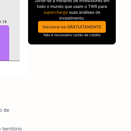
Junte-se a milhares de investidores em
todo o mundo que usam o
TIKR
para
supercharge
suas análises de
investimento.
Inscreva-se GRATUITAMENTE
Não é necessário cartão de crédito
o de
território