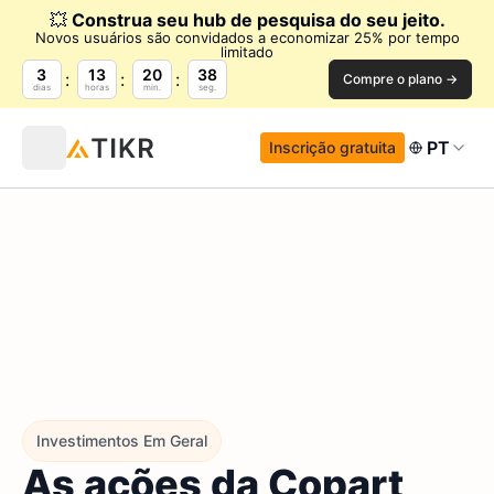
💥
Construa seu hub de pesquisa do seu jeito.
Novos usuários são convidados a economizar 25% por tempo
limitado
3
13
20
36
Compre o plano →
dias
horas
min.
seg.
PT
Inscrição gratuita
Investimentos Em Geral
As ações da Copart