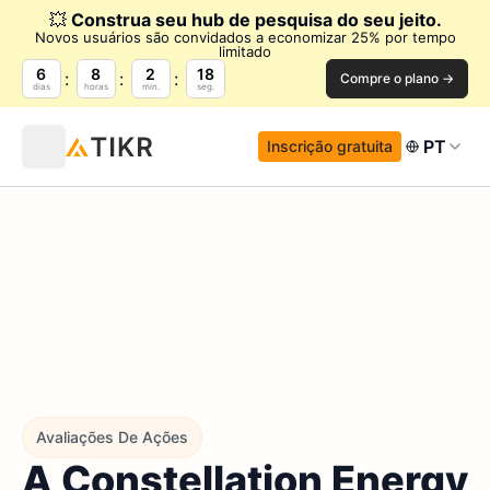
💥
Construa seu hub de pesquisa do seu jeito.
Novos usuários são convidados a economizar 25% por tempo
limitado
6
8
2
17
Compre o plano →
dias
horas
min.
seg.
PT
Inscrição gratuita
Avaliações De Ações
A Constellation Energy