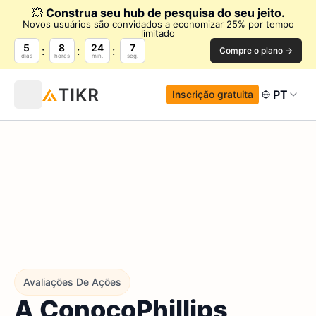
💥
Construa seu hub de pesquisa do seu jeito.
Novos usuários são convidados a economizar 25% por tempo
limitado
5
8
24
6
Compre o plano →
dias
horas
min.
seg.
PT
Inscrição gratuita
Avaliações De Ações
A ConocoPhillips