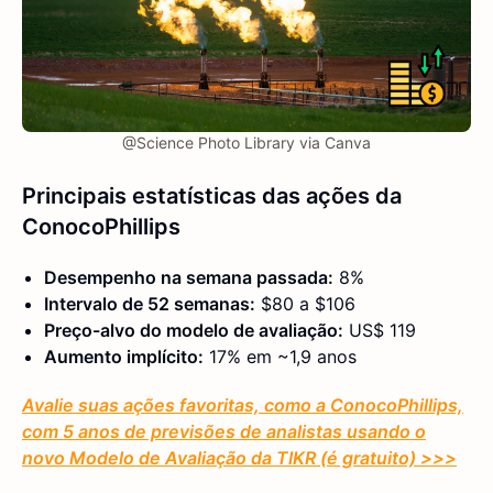
@Science Photo Library via Canva
Principais estatísticas das ações da
ConocoPhillips
Desempenho na semana passada:
8%
Intervalo de 52 semanas:
$80 a $106
Preço-alvo do modelo de avaliação:
US$ 119
Aumento implícito:
17% em ~1,9 anos
Avalie suas ações favoritas, como a ConocoPhillips,
com 5 anos de previsões de analistas usando o
novo Modelo de Avaliação da TIKR (é gratuito) >>>