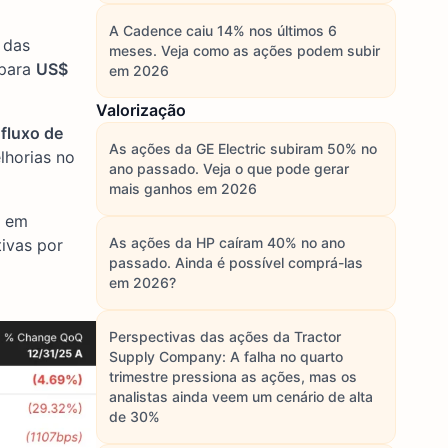
A Cadence caiu 14% nos últimos 6
 das
meses. Veja como as ações podem subir
 para
US$
em 2026
Valorização
 fluxo de
As ações da GE Electric subiram 50% no
lhorias no
ano passado. Veja o que pode gerar
mais ganhos em 2026
, em
As ações da HP caíram 40% no ano
tivas por
passado. Ainda é possível comprá-las
em 2026?
Perspectivas das ações da Tractor
Supply Company: A falha no quarto
trimestre pressiona as ações, mas os
analistas ainda veem um cenário de alta
de 30%