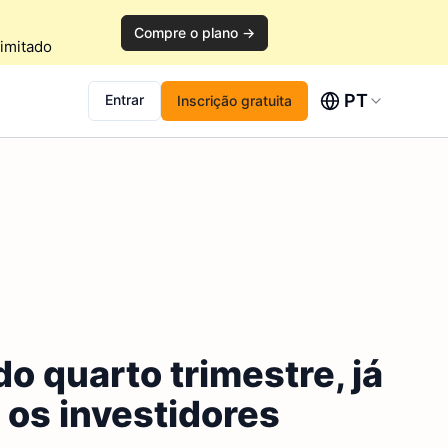
Compre o plano →
imitado
PT
Entrar
Inscrição gratuita
o quarto trimestre, já
 os investidores