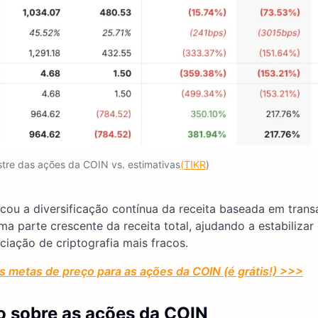
stre das ações da COIN vs. estimativas
(TIKR
)
cou a diversificação contínua da receita baseada em trans
ma parte crescente da receita total, ajudando a estabilizar
iação de criptografia mais fracos.
s metas de preço para as ações da COIN (é grátis!) >>>
o sobre as ações da COIN