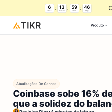
6
13
59
45

dias
horas
min.
seg.
Produto
Atualizações De Ganhos
Coinbase sobe 16% dep
que a solidez do balan
•
Rexielyn Diaz
4 minutos de leitura