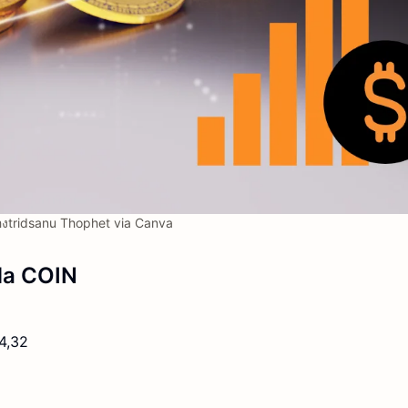
งtridsanu Thophet via Canva
da COIN
4,32