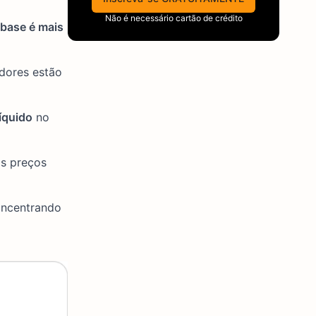
Não é necessário cartão de crédito
nbase é mais
idores estão
líquido
no
os preços
oncentrando