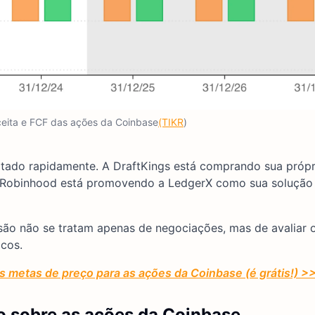
ceita e FCF das ações da Coinbase
(TIKR
)
tado rapidamente. A DraftKings está comprando sua própri
 Robinhood está promovendo a LedgerX como sua solução
ão não se tratam apenas de negociações, mas de avaliar 
icos.
as metas de preço para as ações da Coinbase (é grátis!) >
o sobre as ações da Coinbase