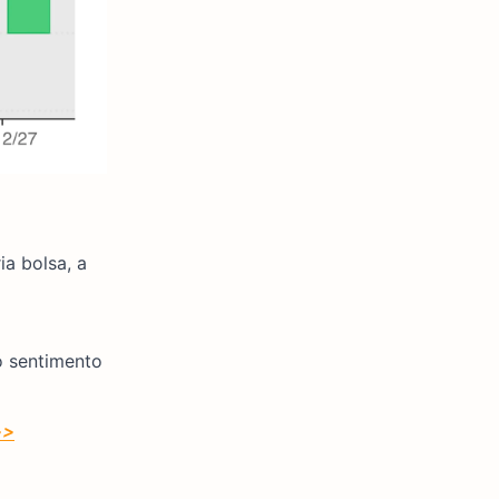
a bolsa, a
o sentimento
>>