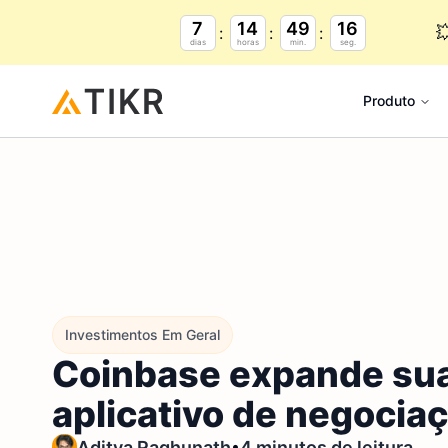
7
14
49
15

dias
horas
min.
seg.
Produto
Investimentos Em Geral
Coinbase expande suas
aplicativo de negocia
•
Aditya Raghunath
4 minutos de leitura