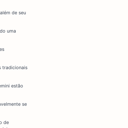
 além de seu
ndo uma
es
 tradicionais
emini estão
avelmente se
o de