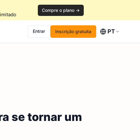
Compre o plano →
imitado
PT
Entrar
Inscrição gratuita
a se tornar um