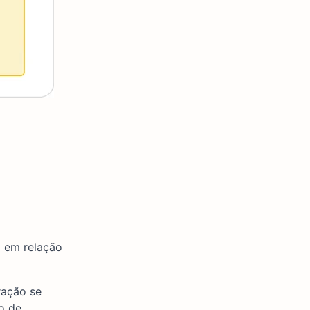
 em relação
ração se
o de