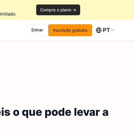
Compre o plano →
imitado
PT
Entrar
Inscrição gratuita
s o que pode levar a