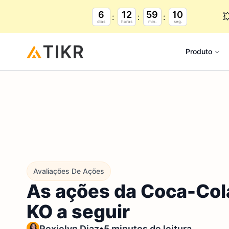
6
12
59
9

dias
horas
min.
seg.
Produto
Avaliações De Ações
As ações da Coca-Cola
KO a seguir
•
Rexielyn Diaz
5 minutos de leitura