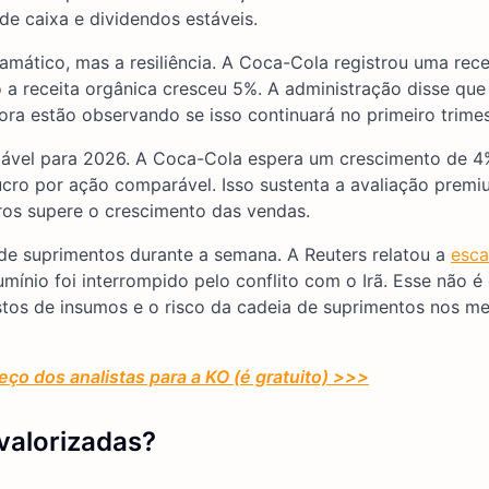
e caixa e dividendos estáveis.
amático, mas a resiliência. A Coca-Cola registrou uma rec
a receita orgânica cresceu 5%. A administração disse que
gora estão observando se isso continuará no primeiro trimes
ável para 2026. A Coca-Cola espera um crescimento de 4
ucro por ação comparável. Isso sustenta a avaliação prem
ros supere o crescimento das vendas.
e suprimentos durante a semana. A Reuters relatou a
esca
ínio foi interrompido pelo conflito com o Irã. Esse não é 
ustos de insumos e o risco da cadeia de suprimentos nos m
ço dos analistas para a KO (é gratuito) >>>
valorizadas?