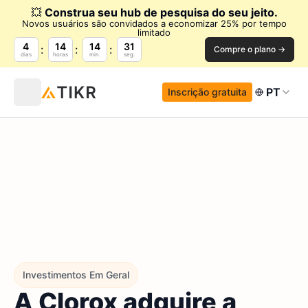
💥
Construa seu hub de pesquisa do seu jeito.
Novos usuários são convidados a economizar 25% por tempo
limitado
4
14
14
30
Compre o plano →
dias
horas
min.
seg.
PT
Inscrição gratuita
Investimentos Em Geral
A Clorox adquire a