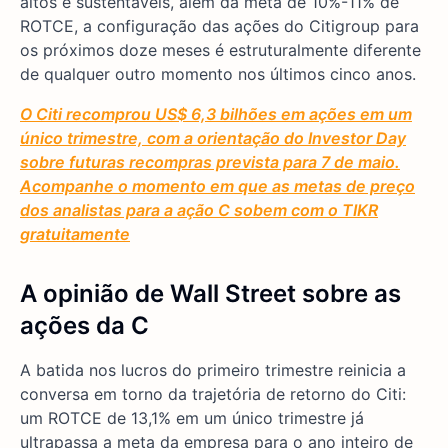
altos e sustentáveis, além da meta de 10%-11% de
ROTCE, a configuração das ações do Citigroup para
os próximos doze meses é estruturalmente diferente
de qualquer outro momento nos últimos cinco anos.
O Citi recomprou US$ 6,3 bilhões em ações em um
único trimestre, com a orientação do Investor Day
sobre futuras recompras prevista para 7 de maio.
Acompanhe o momento em que as metas de preço
dos analistas para a ação C sobem com o TIKR
gratuitamente
A opinião de Wall Street sobre as
ações da C
A batida nos lucros do primeiro trimestre reinicia a
conversa em torno da trajetória de retorno do Citi:
um ROTCE de 13,1% em um único trimestre já
ultrapassa a meta da empresa para o ano inteiro de