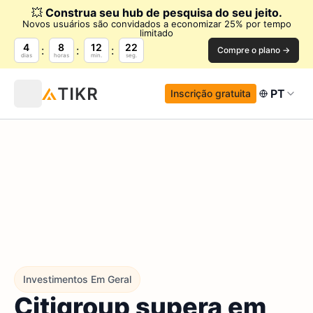
💥
Construa seu hub de pesquisa do seu jeito.
Novos usuários são convidados a economizar 25% por tempo
limitado
4
8
12
21
Compre o plano →
dias
horas
min.
seg.
PT
Inscrição gratuita
Investimentos Em Geral
Citigroup supera em