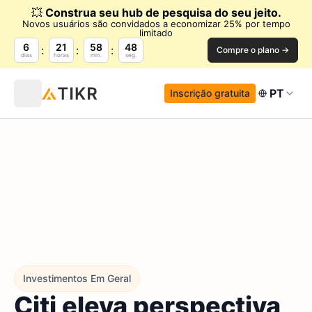
💥
Construa seu hub de pesquisa do seu jeito.
Novos usuários são convidados a economizar 25% por tempo
limitado
6
21
58
47
Compre o plano →
dias
horas
min.
seg.
PT
Inscrição gratuita
Investimentos Em Geral
Citi eleva perspectiva