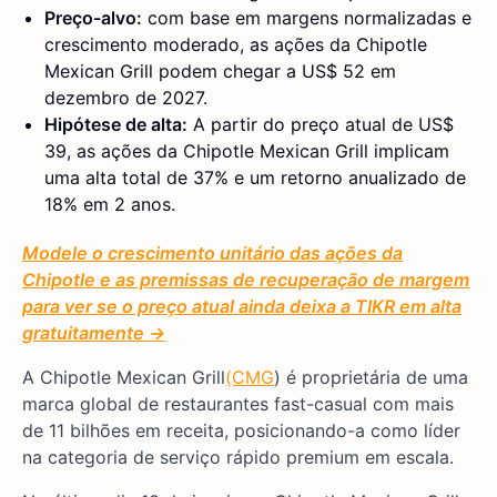
Preço-alvo:
com base em margens normalizadas e
crescimento moderado, as ações da Chipotle
Mexican Grill podem chegar a US$ 52 em
dezembro de 2027.
Hipótese de alta:
A partir do preço atual de US$
39, as ações da Chipotle Mexican Grill implicam
uma alta total de 37% e um retorno anualizado de
18% em 2 anos.
Modele o crescimento unitário das ações da
Chipotle e as premissas de recuperação de margem
para ver se o preço atual ainda deixa a TIKR em alta
gratuitamente →
A Chipotle Mexican Grill
(CMG
) é proprietária de uma
marca global de restaurantes fast-casual com mais
de 11 bilhões em receita, posicionando-a como líder
na categoria de serviço rápido premium em escala.