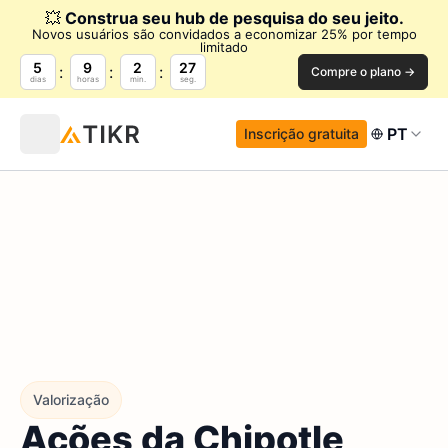
💥
Construa seu hub de pesquisa do seu jeito.
Novos usuários são convidados a economizar 25% por tempo
limitado
5
9
2
26
Compre o plano →
dias
horas
min.
seg.
PT
Inscrição gratuita
Valorização
Ações da Chipotle