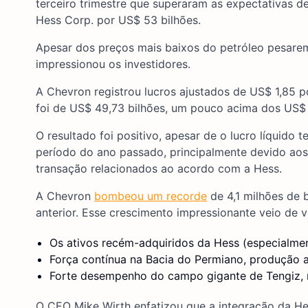
terceiro trimestre que superaram as expectativas d
Hess Corp. por US$ 53 bilhões.
Apesar dos preços mais baixos do petróleo pesarem
impressionou os investidores.
A Chevron registrou lucros ajustados de US$ 1,85 po
foi de US$ 49,73 bilhões, um pouco acima dos US$ 
O resultado foi positivo, apesar de o lucro líquid
período do ano passado, principalmente devido ao
transação relacionados ao acordo com a Hess.
A Chevron
bombeou um recorde
de 4,1 milhões de 
anterior. Esse crescimento impressionante veio de v
Os ativos recém-adquiridos da Hess (especialme
Força contínua na Bacia do Permiano, produção 
Forte desempenho do campo gigante de Tengiz,
O CEO Mike Wirth enfatizou que a integração da He