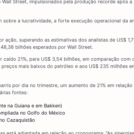
e Wall Street, impulsionados pela produção recorde após a
 sobre a lucratividade, a forte execução operacional da 
r ação, superando as estimativas dos analistas de US$ 1,71
48,38 bilhões esperados por Wall Street.
o ter caído 21%, para US$ 3,54 bilhões, em comparação co
s preços mais baixos do petróleo e aos US$ 235 milhões e
barris por dia no trimestre, um aumento de 21% em relação
árias fontes:
nte na Guiana e em Bakken)
ampliada no Golfo do México
 no Cazaquistão
ss está adiantada em relação ao cronograma: "As sinergia