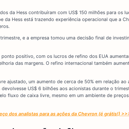
dos da Hess contribuíram com US$ 150 milhões para os lu
ipe da Hess está trazendo experiência operacional que a C
eros.
o trimestre, e a empresa tomou uma decisão final de invest
 ponto positivo, com os lucros de refino dos EUA aument
lhoria das margens. O refino internacional também aumen
ivre ajustado, um aumento de cerca de 50% em relação ao a
 devolvesse US$ 6 bilhões aos acionistas durante o trimes
elo fluxo de caixa livre, mesmo em um ambiente de preços
eço dos analistas para as ações da Chevron (é grátis!) >>