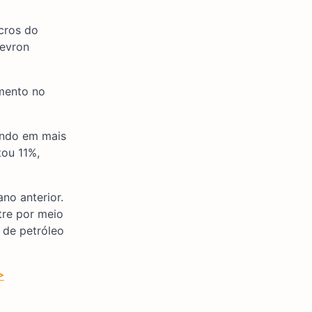
cros do
hevron
imento no
ando em mais
tou 11%,
no anterior.
tre por meio
 de petróleo
>