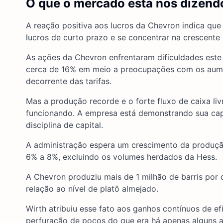
O que o mercado está nos dizend
A reação positiva aos lucros da Chevron indica que
lucros de curto prazo e se concentrar na crescent
As ações da Chevron enfrentaram dificuldades est
cerca de 16% em meio a preocupações com os aum
decorrente das tarifas.
Mas a produção recorde e o forte fluxo de caixa l
funcionando. A empresa está demonstrando sua cap
disciplina de capital.
A administração espera um crescimento da produção 
6% a 8%, excluindo os volumes herdados da Hess.
A Chevron produziu mais de 1 milhão de barris por 
relação ao nível de platô almejado.
Wirth atribuiu esse fato aos ganhos contínuos de e
perfuração de poços do que era há apenas alguns 