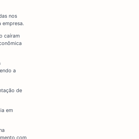
edas nos
a empresa.
o caíram
econômica
á
tendo a
entação de
dia em
na
cimento com