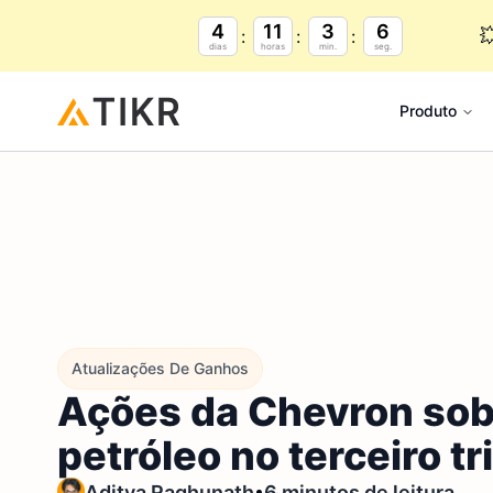
4
11
3
5

dias
horas
min.
seg.
Produto
Atualizações De Ganhos
Ações da Chevron sob
petróleo no terceiro t
•
Aditya Raghunath
6 minutos de leitura