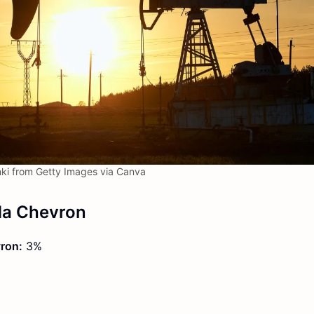
i from Getty Images via Canva
da Chevron
vron:
3%