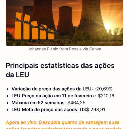
Johannes Plenio from Pexels via Canva
Principais estatísticas
das
ações
da
LEU
Variação de preço das ações da
LEU
:
-20,69%
LEU
Preço da ação em 11
de fevereiro
:
$210,16
Máxima em 52 semanas:
$464,25
LEU
Meta de preço das ações:
US$ 293,91
Agora ao vivo: Descubra quanto de vantagem suas