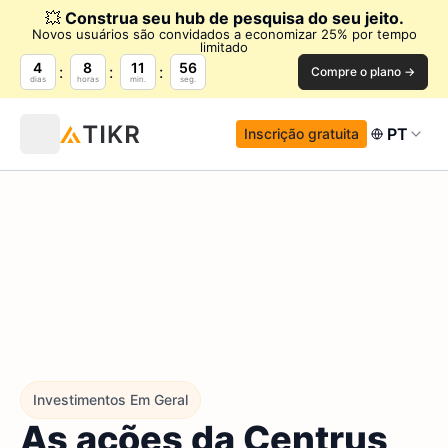
💥
Construa seu hub de pesquisa do seu jeito.
Novos usuários são convidados a economizar 25% por tempo
limitado
4
8
11
55
Compre o plano →
dias
horas
min.
seg.
PT
Inscrição gratuita
Investimentos Em Geral
As ações da Centrus