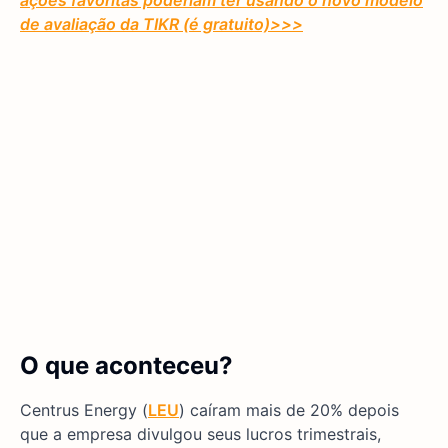
ações favoritas poderiam ter usando o novo modelo
de avaliação da TIKR (é gratuito)
>>>
O que aconteceu?
Centrus Energy (
LEU
) caíram mais de 20% depois
que a empresa divulgou seus lucros trimestrais,