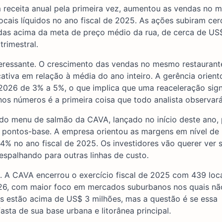
m receita anual pela primeira vez, aumentou as vendas no
locais líquidos no ano fiscal de 2025. As ações subiram ce
as acima da meta de preço médio da rua, de cerca de US$
rimestral.
eressante. O crescimento das vendas no mesmo restaurant
ativa em relação à média do ano inteiro. A gerência orient
026 de 3% a 5%, o que implica que uma reaceleração signi
nos números é a primeira coisa que todo analista observará
o menu de salmão da CAVA, lançado no início deste ano, 
 pontos-base. A empresa orientou as margens em nível de 
4% no ano fiscal de 2025. Os investidores vão querer ver 
spalhando para outras linhas de custo.
s. A CAVA encerrou o exercício fiscal de 2025 com 439 loc
026, com maior foco em mercados suburbanos nos quais nã
s estão acima de US$ 3 milhões, mas a questão é se essa
sta de sua base urbana e litorânea principal.