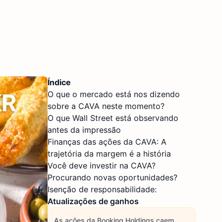
Índice
O que o mercado está nos dizendo
sobre a CAVA neste momento?
O que Wall Street está observando
antes da impressão
Finanças das ações da CAVA: A
trajetória da margem é a história
Você deve investir na CAVA?
Procurando novas oportunidades?
Isenção de responsabilidade:
Atualizações de ganhos
As ações da Booking Holdings caem