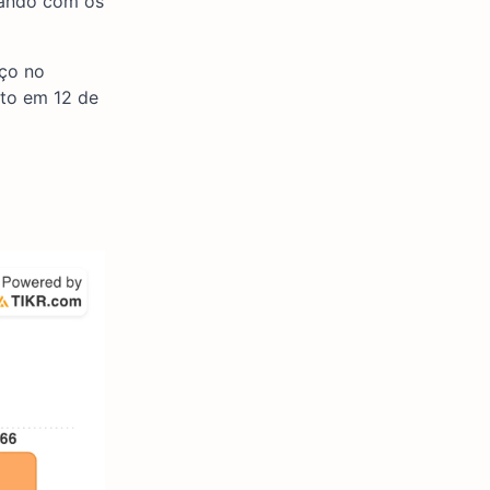
oando com os
eço no
to em 12 de