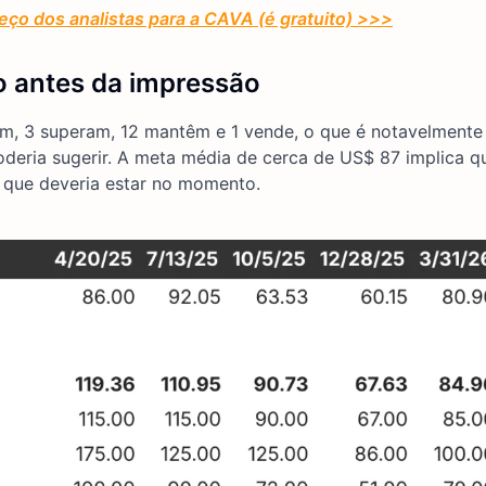
eço dos analistas para a CAVA (é gratuito) >>>
o antes da impressão
am, 3 superam, 12 mantêm e 1 vende, o que é notavelmente
eria sugerir. A meta média de cerca de US$ 87 implica q
a que deveria estar no momento.