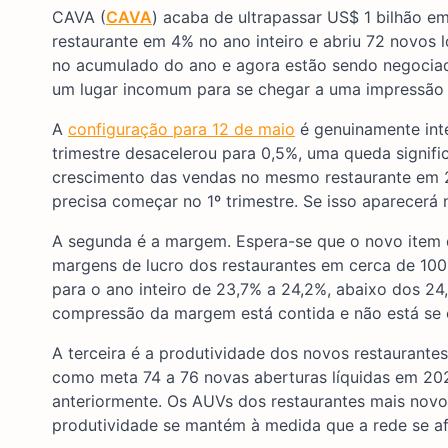
CAVA (
CAVA
) acaba de ultrapassar US$ 1 bilhão e
restaurante em 4% no ano inteiro e abriu 72 novos 
no acumulado do ano e agora estão sendo negociad
um lugar incomum para se chegar a uma impressão t
A
configuração para 12 de maio
é genuinamente int
trimestre desacelerou para 0,5%, uma queda signific
crescimento das vendas no mesmo restaurante em 2
precisa começar no 1º trimestre. Se isso aparecerá 
A segunda é a margem. Espera-se que o novo item d
margens de lucro dos restaurantes em cerca de 100
para o ano inteiro de 23,7% a 24,2%, abaixo dos 24,
compressão da margem está contida e não está se e
A terceira é a produtividade dos novos restaurante
como meta 74 a 76 novas aberturas líquidas em 2
anteriormente. Os AUVs dos restaurantes mais novo
produtividade se mantém à medida que a rede se afa