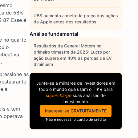
 mesmo
rca de 58%
UBS aumenta a meta de preço das ações
 87. Esse é
da Apple antes dos resultados
Análise fundamental
e no quarto
Resultados da General Motors no
ou o
primeiro trimestre de 2026: Lucro por
ficativa
ação supera em 40% as perdas de EV
.
diminuem
pressione as
restaurante
Junte-se a milhares de investidores em
se a
todo o mundo que usam o
TIKR
para
supercharge
suas análises de
investimento.
ais e tem
Inscreva-se GRATUITAMENTE
o operava
Não é necessário cartão de crédito