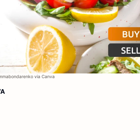
mmabondarenko via Canva
VA