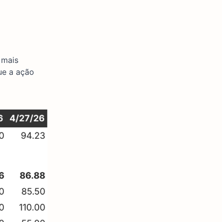
 mais
ue a ação