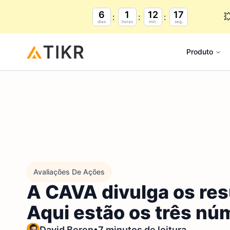
6
1
12
17

dias
horas
min.
seg.
Produto
Avaliações De Ações
A CAVA divulga os res
Aqui estão os três nú
•
David Beren
7 minutos de leitura