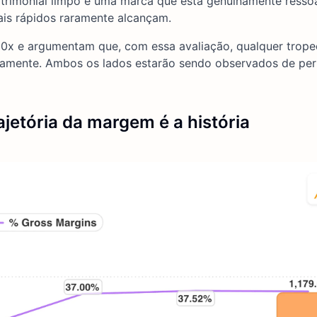
patrimonial limpo e uma marca que está genuinamente ress
is rápidos raramente alcançam.
80x e argumentam que, com essa avaliação, qualquer trop
damente. Ambos os lados estarão sendo observados de per
jetória da margem é a história