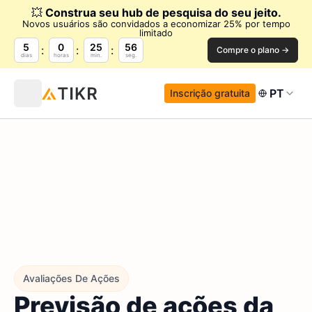
💥
Construa seu hub de pesquisa do seu jeito.
Novos usuários são convidados a economizar 25% por tempo
limitado
5
0
25
55
Compre o plano →
dias
horas
min.
seg.
PT
Inscrição gratuita
Avaliações De Ações
Previsão de ações da