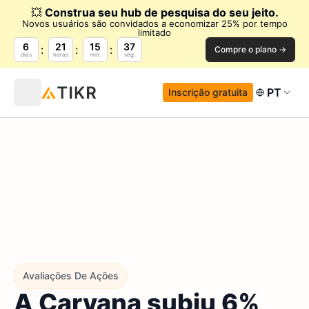
💥
Construa seu hub de pesquisa do seu jeito.
Novos usuários são convidados a economizar 25% por tempo
limitado
6
21
15
36
Compre o plano →
dias
horas
min.
seg.
PT
Inscrição gratuita
Avaliações De Ações
A Carvana subiu 6%