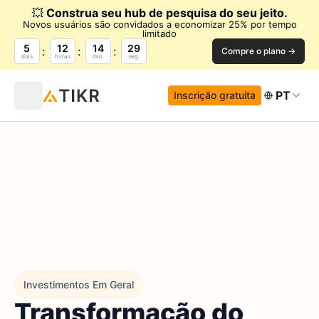
💥
Construa seu hub de pesquisa do seu jeito.
Novos usuários são convidados a economizar 25% por tempo
limitado
5
12
14
27
Compre o plano →
dias
horas
min.
seg.
PT
Inscrição gratuita
Investimentos Em Geral
Transformação do