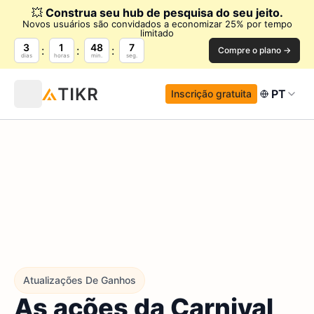
💥
Construa seu hub de pesquisa do seu jeito.
Novos usuários são convidados a economizar 25% por tempo
limitado
3
1
48
6
Compre o plano →
dias
horas
min.
seg.
PT
Inscrição gratuita
Atualizações De Ganhos
As ações da Carnival