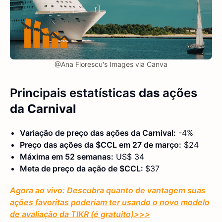
@Ana Florescu's Images via Canva
Principais estatísticas
das
ações
da Carnival
Variação de preço das ações da Carnival:
-4%
Preço das ações da $CCL em 27 de março:
$24
Máxima em 52 semanas:
US$ 34
Meta de preço da ação de $CCL:
$37
Agora ao vivo: Descubra quanto de vantagem suas
ações favoritas poderiam ter usando o novo modelo
de avaliação da TIKR (é gratuito)
>>>