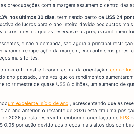
ue as preocupações com a margem assumem o centro das a
23% nos últimos 30 dias
, terminando perto de
US$ 24 por 
ctiva de lucros para o ano inteiro devido aos custos mais 
s lucros, mesmo que as reservas e os preços continuem for
escentes, e não a demanda, são agora a principal restrição 
reavaliaram a recuperação da margem, enquanto seus pares,
eços mais fortes.
 primeiro trimestre ficaram acima da orientação,
com o lucr
 do ano passado, uma vez que os rendimentos aumentaram
imeiro trimestre de quase US$ 8 bilhões, um aumento de q
endo
um excelente início de ano
", acrescentando que as rese
o ao ano anterior, o restante de 2026 está em uma posiçã
 de 2026 já está reservado, embora a orientação de
EPS
p
US$ 0,38 por ação devido aos preços mais altos dos combust