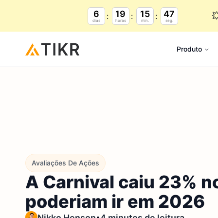
6
19
15
45

dias
horas
min.
seg.
Produto
Avaliações De Ações
A Carnival caiu 23% n
poderiam ir em 2026
•
Nikko Henson
4 minutos de leitura