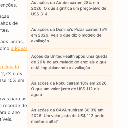
As ações da Adobe caíram 28% em
tenções.
2026. O que significa um preço-alvo de
US$ 314
ação
,
altos de
As ações da Domino's Pizza caíram 15%
tes.
em 2026. Veja o que diz o modelo de
avaliação
aos lucros,
 como
a Royal
Ações da UnitedHealth após uma queda
de 20% no acumulado do ano: eis o que
o líquido
está impulsionando a avaliação
 2,7% e os
uase 10% em
As ações da Roku caíram 18% em 2026.
O que um valor justo de US$ 112 diz
agora
rvas para as
o recorde de
As ações da CAVA subiram 30,3% em
ara o ano
2026. Um valor justo de US$ 112 pode
íveis.
manter a alta?