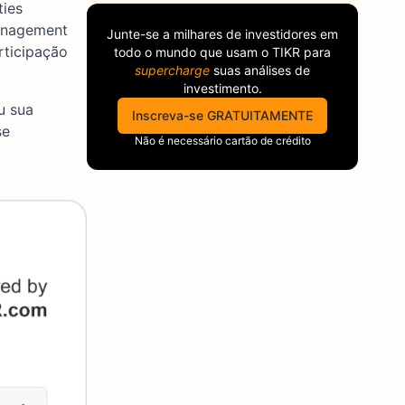
ties
Management
Junte-se a milhares de investidores em
rticipação
todo o mundo que usam o
TIKR
para
supercharge
suas análises de
investimento.
u sua
Inscreva-se GRATUITAMENTE
se
Não é necessário cartão de crédito