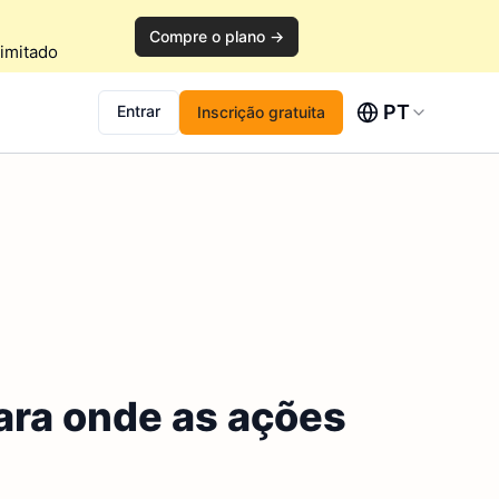
Compre o plano →
imitado
PT
Entrar
Inscrição gratuita
para onde as ações