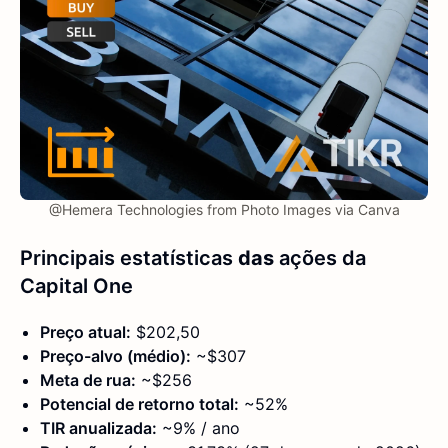
@Hemera Technologies from Photo Images via Canva
Principais estatísticas
das
ações da
Capital One
Preço atual:
$202,50
Preço-alvo (médio):
~$307
Meta de rua:
~$256
Potencial de retorno total:
~52%
TIR anualizada:
~9% / ano