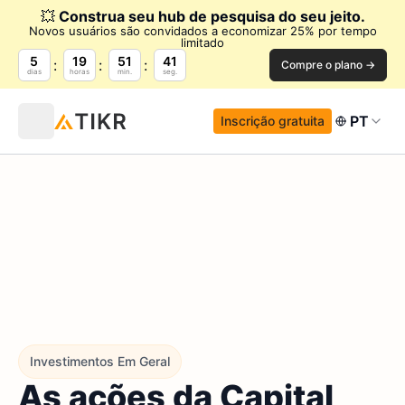
💥
Construa seu hub de pesquisa do seu jeito.
Novos usuários são convidados a economizar 25% por tempo
limitado
5
19
51
40
Compre o plano →
dias
horas
min.
seg.
PT
Inscrição gratuita
Investimentos Em Geral
As ações da Capital