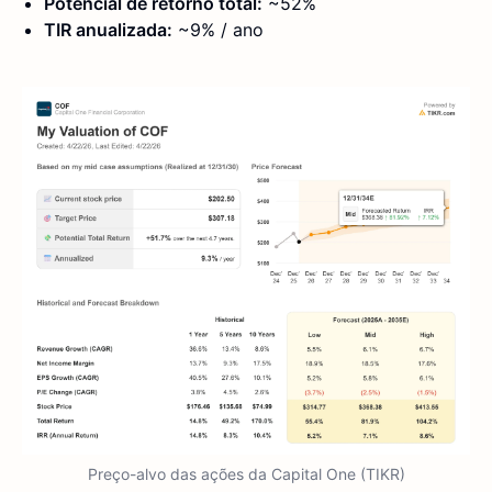
Potencial de retorno total:
~52%
TIR anualizada:
~9% / ano
Preço-alvo das ações da Capital One (TIKR)