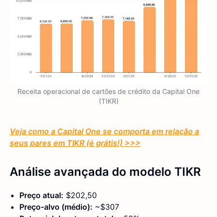
Receita operacional de cartões de crédito da Capital One
(TIKR)
Veja como a Capital One se comporta em relação a
seus pares em TIKR (é grátis!) >>>
Análise avançada do modelo TIKR
Preço atual:
$202,50
Preço-alvo (médio):
~$307