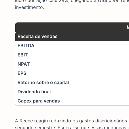
lucro por ação caiu 24%, chegando a US$ 0,49, ref
investimento.
Receita de vendas
EBITDA
EBIT
NPAT
EPS
Retorno sobre o capital
Dividendo final
Capex para vendas
A Reece reagiu reduzindo os gastos discricionários
segundo semestre. Espera-se que essas mudanças ap