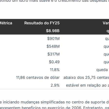
letindo um lucro mais suave e o crescimento das despesas 
Métrica
Resultado do FY25
Var
$8.98B
q
$901M
q
$548M
qu
$317M
qu
$0.49
qu
11.8%
queda
11,86 centavos de dólar
abaixo dos 25,75 centav
2.9%
estável em relação ao 
 e iniciando mudanças simplificadas no centro de suporte d
resentem benefícios no exercício de 2006. Entretanto, os