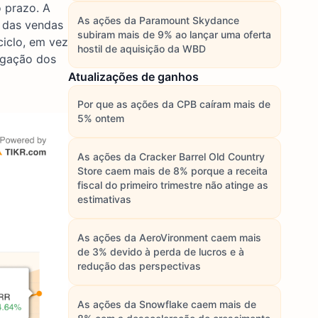
 prazo. A
As ações da Paramount Skydance
o das vendas
subiram mais de 9% ao lançar uma oferta
ciclo, em vez
hostil de aquisição da WBD
lgação dos
Atualizações de ganhos
Por que as ações da CPB caíram mais de
5% ontem
As ações da Cracker Barrel Old Country
Store caem mais de 8% porque a receita
fiscal do primeiro trimestre não atinge as
estimativas
As ações da AeroVironment caem mais
de 3% devido à perda de lucros e à
redução das perspectivas
As ações da Snowflake caem mais de