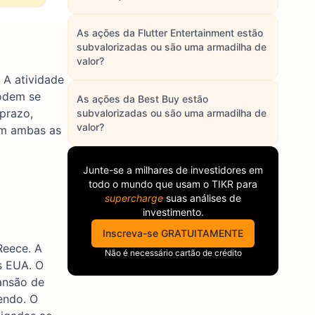
As ações da Flutter Entertainment estão
subvalorizadas ou são uma armadilha de
valor?
 A atividade
podem se
As ações da Best Buy estão
prazo,
subvalorizadas ou são uma armadilha de
valor?
 em ambas as
Junte-se a milhares de investidores em
todo o mundo que usam o
TIKR
para
supercharge
suas análises de
investimento.
Inscreva-se GRATUITAMENTE
Reece. A
Não é necessário cartão de crédito
s EUA. O
ansão de
endo. O