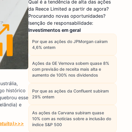
Qual é a tendência de alta das ações
da Reece Limited a partir de agora?
Procurando novas oportunidades?
Isenção de responsabilidade:
Investimentos em geral
Por que as ações do JPMorgan caíram
4,6% ontem
Ações da GE Vernova sobem quase 8%
com previsão de receita mais alta e
aumento de 100% nos dividendos
strália,
go histórico
Por que as ações da Confluent subiram
29% ontem
 quebrou esse
elândia) e
As ações da Carvana subiram quase
10% com as notícias sobre a inclusão do
atuito)>>>
índice S&P 500