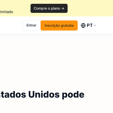
Compre o plano →
imitado
PT
Entrar
Inscrição gratuita
stados Unidos pode