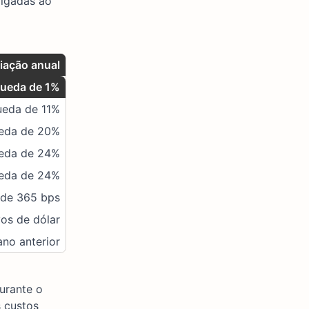
ligadas ao
iação anual
ueda de 1%
ueda de 11%
eda de 20%
eda de 24%
eda de 24%
 de 365 bps
os de dólar
ano anterior
urante o
 custos