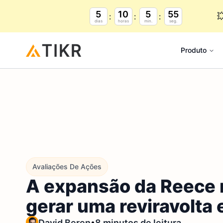
5
10
5
54

dias
horas
min.
seg.
Produto
Avaliações De Ações
A expansão da Reece 
gerar uma reviravolta
•
David Beren
8 minutos de leitura