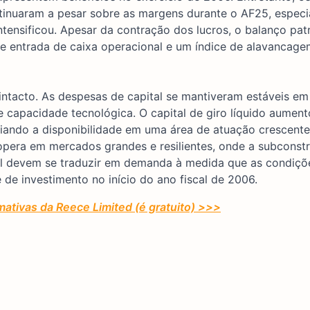
ontinuaram a pesar sobre as margens durante o AF25, espec
tensificou. Apesar da contração dos lucros, o balanço pat
 entrada de caixa operacional e um índice de alavancagem
intacto. As despesas de capital se mantiveram estáveis e
e capacidade tecnológica. O capital de giro líquido aumen
ando a disponibilidade em uma área de atuação crescente d
 opera em mercados grandes e resilientes, onde a subconst
al devem se traduzir em demanda à medida que as condiçõ
de investimento no início do ano fiscal de 2006.
mativas da Reece Limited (é gratuito) >>>