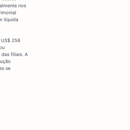
ialmente nos
rimonial
 líquida
m US$ 258
tou
as filiais. A
rução
es se