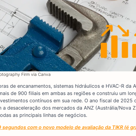
otography Firm via Canva
oras de encanamentos, sistemas hidráulicos e HVAC-R da Au
is de 900 filiais em ambas as regiões e construiu um lon
nvestimentos contínuos em sua rede. O ano fiscal de 2025
om a desaceleração dos mercados da ANZ (Austrália/Nova Z
das as principais linhas de negócios.
0 segundos com o novo modelo de avaliação da TIKR (é gr