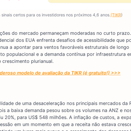
sinais certos para os investidores nos próximos 4,6 anos.
(TIKR
)
dições do mercado permaneçam moderadas no curto prazo.
idencial dos EUA enfrenta desafios de acessibilidade que 
ua a apontar para ventos favoráveis estruturais de longo 
ento populacional e a demanda contínua por infraestrutura
 crescimento plurianual.
eroso modelo de avaliação da TIKR (é gratuito!) >>>
ealidade de uma desaceleração nos principais mercados da 
 pois a baixa demanda pesou sobre os volumes na ANZ e no
iu 20%, para US$ 548 milhões. A inflação de custos, a exp
 pressão em um momento em que a receita não estava cresc