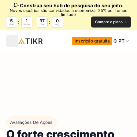
💥
Construa seu hub de pesquisa do seu jeito.
Novos usuários são convidados a economizar 25% por tempo
limitado
5
1
36
58
Compre o plano →
dias
horas
min.
seg.
PT
Inscrição gratuita
Avaliações De Ações
O forte crescimento