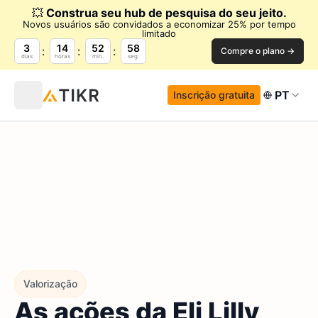
💥
Construa seu hub de pesquisa do seu jeito.
Novos usuários são convidados a economizar 25% por tempo
limitado
3
14
52
57
Compre o plano →
dias
horas
min.
seg.
PT
Inscrição gratuita
Valorização
As ações da Eli Lilly