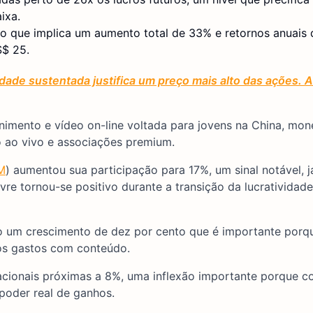
ixa.
o que implica um aumento total de 33% e retornos anuais
S$ 25.
vidade sustentada justifica um preço mais alto das ações. 
enimento e vídeo on-line voltada para jovens na China, mo
ão ao vivo e associações premium.
M
) aumentou sua participação para 17%, um sinal notável, j
vre tornou-se positivo durante a transição da lucratividad
indo um crescimento de dez por cento que é importante porq
os gastos com conteúdo.
cionais próximas a 8%, uma inflexão importante porque c
poder real de ganhos.