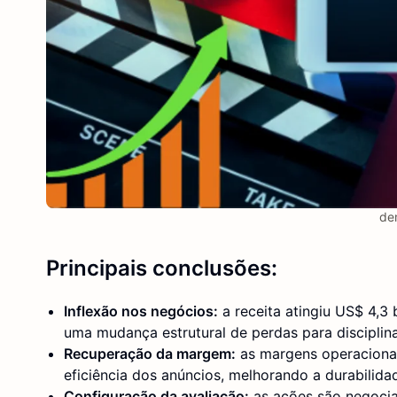
de
Principais conclusões:
Inflexão nos negócios:
a receita atingiu US$ 4,3
uma mudança estrutural de perdas para disciplin
Recuperação da margem:
as margens operacionai
eficiência dos anúncios, melhorando a durabilida
Configuração da avaliação:
as ações são negociad