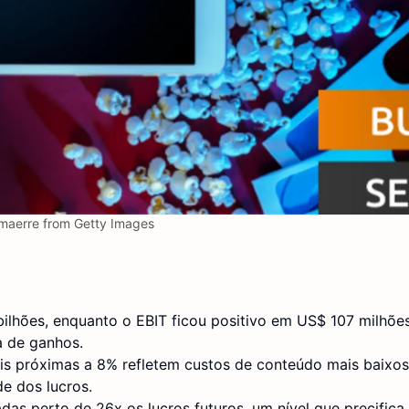
maerre from Getty Images
 bilhões, enquanto o EBIT ficou positivo em US$ 107 milhõ
a de ganhos.
s próximas a 8% refletem custos de conteúdo mais baixos
de dos lucros.
as perto de 26x os lucros futuros, um nível que precifica 