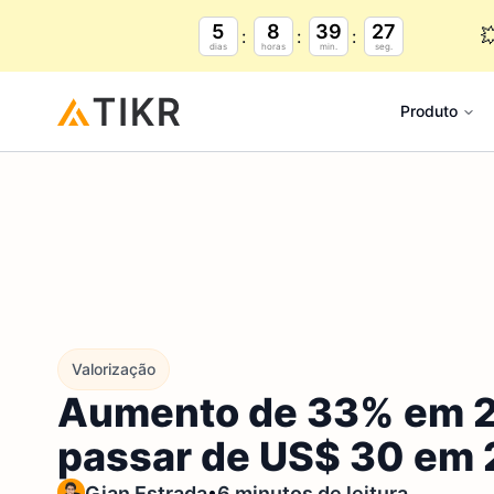
5
8
39
26

dias
horas
min.
seg.
Produto
Valorização
Aumento de 33% em 202
passar de US$ 30 em
•
Gian Estrada
6 minutos de leitura