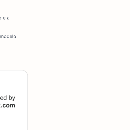
o e a
 modelo