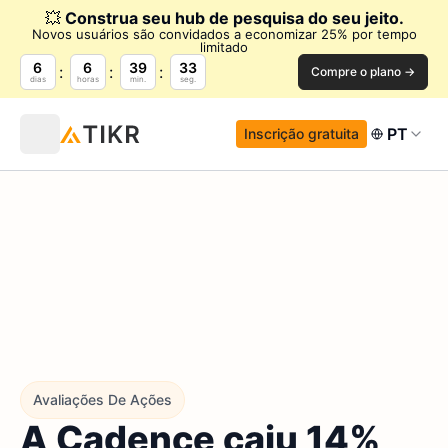
💥
Construa seu hub de pesquisa do seu jeito.
Novos usuários são convidados a economizar 25% por tempo
limitado
6
6
39
32
Compre o plano →
dias
horas
min.
seg.
PT
Inscrição gratuita
Avaliações De Ações
A Cadence caiu 14%