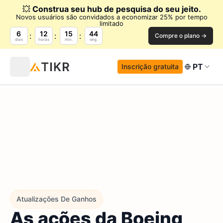
💥
Construa seu hub de pesquisa do seu jeito.
Novos usuários são convidados a economizar 25% por tempo
limitado
6
12
15
43
Compre o plano →
dias
horas
min.
seg.
PT
Inscrição gratuita
Atualizações De Ganhos
As ações da Boeing