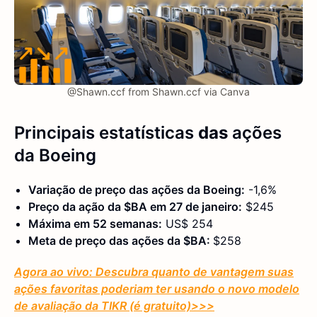
@Shawn.ccf from Shawn.ccf via Canva
Principais estatísticas
das
ações
da Boeing
Variação de preço das ações da Boeing:
-1,6%
Preço da ação da $BA em 27 de janeiro:
$245
Máxima em 52 semanas:
US$ 254
Meta de preço das ações da $BA:
$258
Agora ao vivo: Descubra quanto de vantagem suas
ações favoritas poderiam ter usando o novo modelo
de avaliação da TIKR (é gratuito)
>>>