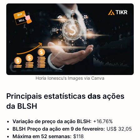
Horia Ionescu's Images via Canva
Principais estatísticas
das
ações
da BLSH
Variação de preço da ação
BLSH
:
+16.76%
BLSH
Preço da ação em
9 de fevereiro
:
US$ 32,05
Máxima em 52 semanas:
$118