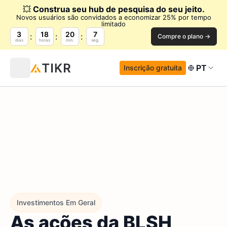
💥
Construa seu hub de pesquisa do seu jeito.
Novos usuários são convidados a economizar 25% por tempo
limitado
3
18
20
6
Compre o plano →
dias
horas
min.
seg.
PT
Inscrição gratuita
Investimentos Em Geral
As ações da BLSH