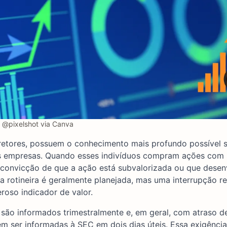
@pixelshot via Canva
iretores, possuem o conhecimento mais profundo possível 
uas empresas. Quando esses indivíduos compram ações com 
ta convicção de que a ação está subvalorizada ou que dese
da rotineira é geralmente planejada, mas uma interrupção r
oso indicador de valor.
e são informados trimestralmente e, em geral, com atraso 
m ser informadas à SEC em dois dias úteis. Essa exigência