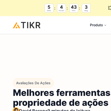
5
4
43
2

dias
horas
min.
seg.
Produto
Avaliações De Ações
Melhores ferramentas 
propriedade de ações 
•
David Beren
9 minutos de leitura