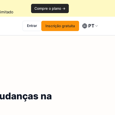
Compre o plano →
imitado
PT
Entrar
Inscrição gratuita
mudanças na