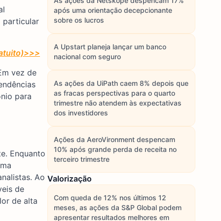
As ações da Netskope despencam 17%
al
após uma orientação decepcionante
sobre os lucros
 particular
A Upstart planeja lançar um banco
atuito)>>>
nacional com seguro
 Em vez de
As ações da UiPath caem 8% depois que
tendências
as fracas perspectivas para o quarto
ônio para
trimestre não atendem às expectativas
dos investidores
Ações da AeroVironment despencam
10% após grande perda de receita no
te. Enquanto
terceiro trimestre
uma
nalistas. Ao
Valorização
veis de
Com queda de 12% nos últimos 12
or de alta
meses, as ações da S&P Global podem
apresentar resultados melhores em