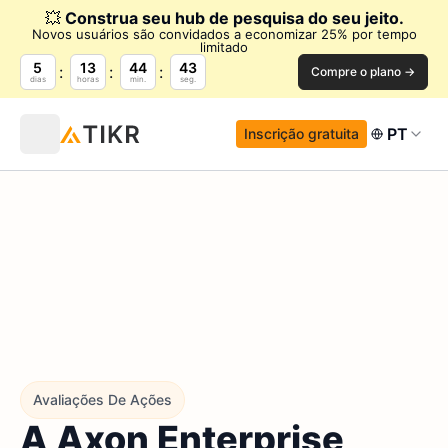
💥
Construa seu hub de pesquisa do seu jeito.
Novos usuários são convidados a economizar 25% por tempo
limitado
5
13
44
41
Compre o plano →
dias
horas
min.
seg.
PT
Inscrição gratuita
Avaliações De Ações
A Axon Enterprise