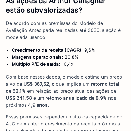
As ações da Arthur Gallagher
estão subvalorizadas?
De acordo com as premissas do Modelo de
Avaliação Antecipada realizadas até 2030,
a ação é
modelada usando:
Crescimento da receita (CAGR):
9,6%
Margens operacionais:
20,8%
Múltiplo P/E de saída:
10,4x
Com base nesses dados, o modelo estima um preço-
alvo de
US$ 367,52, o
que implica um
retorno total
de 52,1%
em relação ao preço atual das ações de
US$ 241,58
e um
retorno anualizado de 8,9%
nos
próximos
4,9 anos
.
Essas premissas dependem muito da capacidade do
AJG de manter o crescimento da receita próximo a
taxas elevadas de um dígito, ao mesmo tempo em