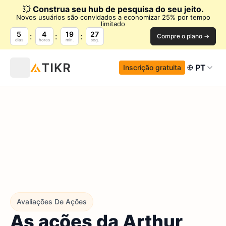
💥
Construa seu hub de pesquisa do seu jeito.
Novos usuários são convidados a economizar 25% por tempo
limitado
5
4
19
26
Compre o plano →
dias
horas
min.
seg.
PT
Inscrição gratuita
Avaliações De Ações
As ações da Arthur