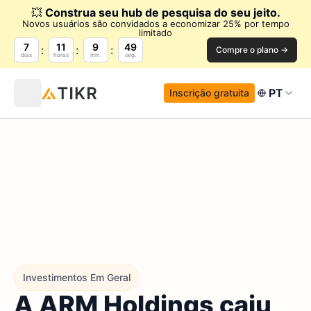
💥
Construa seu hub de pesquisa do seu jeito.
Novos usuários são convidados a economizar 25% por tempo
limitado
7
11
9
48
Compre o plano →
dias
horas
min.
seg.
PT
Inscrição gratuita
Investimentos Em Geral
A ARM Holdings caiu