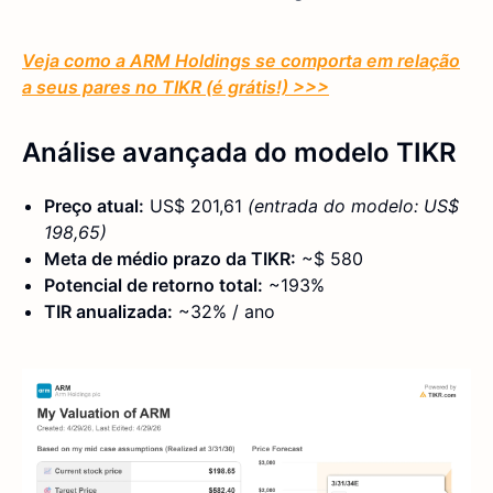
Veja como a ARM Holdings se comporta em relação
a seus pares no TIKR (é grátis!) >>>
Análise avançada do modelo TIKR
Preço atual:
US$ 201,61
(entrada do modelo: US$
198,65)
Meta de médio prazo da TIKR:
~$ 580
Potencial de retorno total:
~193%
TIR anualizada:
~32% / ano