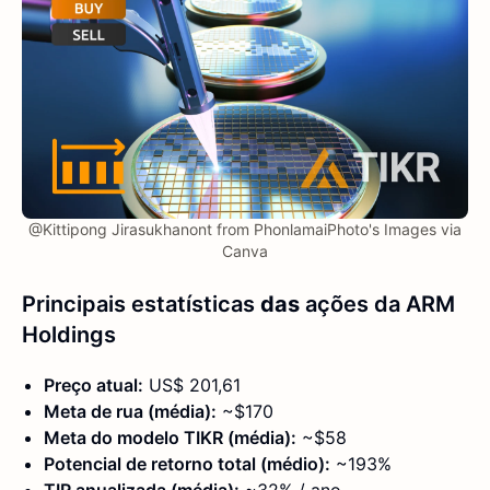
@Kittipong Jirasukhanont from PhonlamaiPhoto's Images via
Canva
Principais estatísticas
das
ações da ARM
Holdings
Preço atual:
US$ 201,61
Meta de rua (média):
~$170
Meta do modelo TIKR (média):
~$58
Potencial de retorno total (médio):
~193%