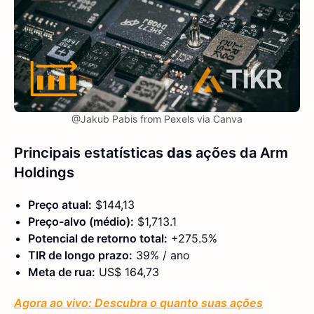
@Jakub Pabis from Pexels via Canva
Principais estatísticas
das
ações da Arm
Holdings
Preço atual:
$144,13
Preço-alvo (médio):
$1,713.1
Potencial de retorno total:
+275.5%
TIR de longo prazo:
39% / ano
Meta de rua:
US$ 164,73
Agora ao vivo: Descubra o quanto suas ações