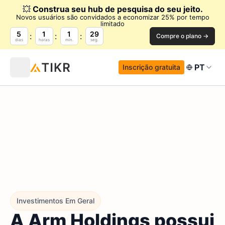
💥
Construa seu hub de pesquisa do seu jeito.
Novos usuários são convidados a economizar 25% por tempo
limitado
5
1
1
28
Compre o plano →
dias
horas
min.
seg.
PT
Inscrição gratuita
Investimentos Em Geral
A Arm Holdings possui