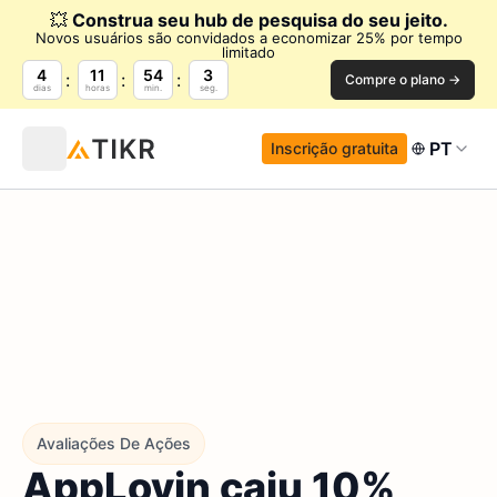
💥
Construa seu hub de pesquisa do seu jeito.
Novos usuários são convidados a economizar 25% por tempo
limitado
4
11
54
2
Compre o plano →
dias
horas
min.
seg.
PT
Inscrição gratuita
Avaliações De Ações
AppLovin caiu 10%