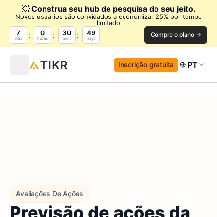
💥
Construa seu hub de pesquisa do seu jeito.
Novos usuários são convidados a economizar 25% por tempo
limitado
7
0
30
48
Compre o plano →
dias
horas
min.
seg.
PT
Inscrição gratuita
Avaliações De Ações
Previsão de ações da