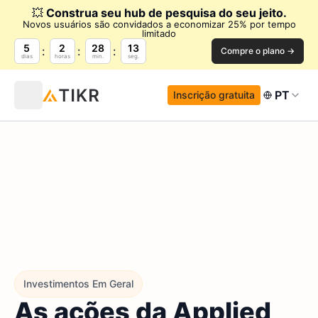
💥
Construa seu hub de pesquisa do seu jeito.
Novos usuários são convidados a economizar 25% por tempo
limitado
5
2
28
12
Compre o plano →
dias
horas
min.
seg.
PT
Inscrição gratuita
Investimentos Em Geral
As ações da Applied